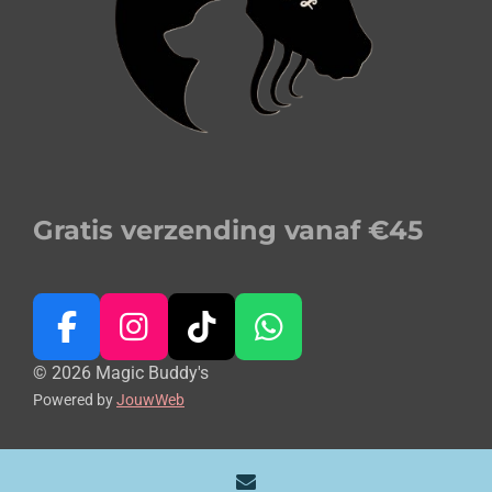
Gratis verzending vanaf €45
F
I
T
W
a
n
i
h
© 2026 Magic Buddy's
c
s
k
a
Powered by
JouwWeb
e
t
T
t
b
a
o
s