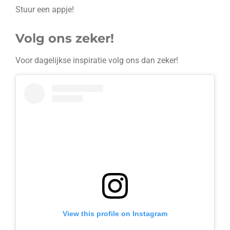
t
Stuur een appje!
s
A
p
Volg ons zeker!
p
Voor dagelijkse inspiratie volg ons dan zeker!
View this profile on Instagram