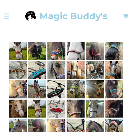
Ga
Magic Buddy's
direct
naar
de
hoofdinhoud