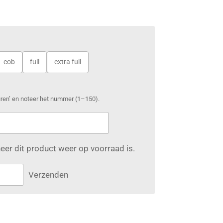
cob
full
extra full
euren’ en noteer het nummer (1–150).
er dit product weer op voorraad is.
Verzenden