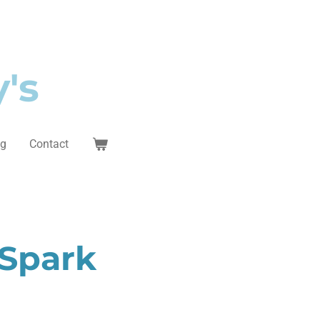
's
og
Contact
 Spark